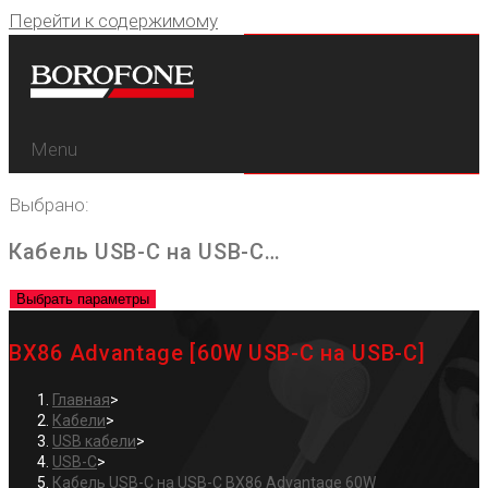
Перейти к содержимому
Menu
Выбрано:
Кабель USB-C на USB-C…
Выбрать параметры
BX86 Advantage [60W USB-C на USB-C]
Главная
>
Кабели
>
USB кабели
>
USB-C
>
Кабель USB-C на USB-C BX86 Advantage 60W