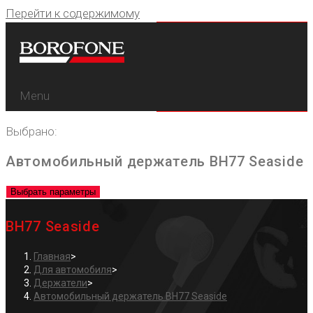
Перейти к содержимому
Menu
Выбрано:
Автомобильный держатель BH77 Seaside
Выбрать параметры
BH77 Seaside
Главная
>
Для автомобиля
>
Держатели
>
Автомобильный держатель BH77 Seaside