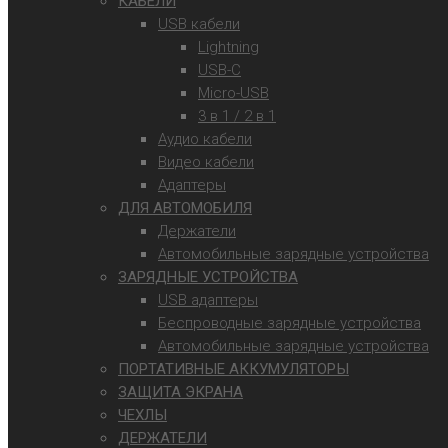
КАБЕЛИ
USB кабели
Lightning
USB-C
Micro-USB
3 в 1 / 2 в 1
Аудио кабели
Видео кабели
Адаптеры
ДЛЯ АВТОМОБИЛЯ
Держатели
Автомобильные зарядные устройства
ЗАРЯДНЫЕ УСТРОЙСТВА
USB адаптеры
Беспроводные зарядные устройства
Автомобильные зарядные устройства
ПОРТАТИВНЫЕ АККУМУЛЯТОРЫ
ЗАЩИТА ЭКРАНА
ЧЕХЛЫ
ДЕРЖАТЕЛИ