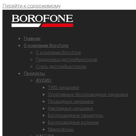
Перейти к содержимому
Главная
О компании Borofone
О компании Borofone
Поддержка дистрибьюторов
Стать дистрибьютором
Продукты
АУДИО
TWS наушники
Спортивные беспроводные наушники
Проводные наушники
Накладные наушники
Беспроводные гарнитуры
Беспроводные колонки
Микрофоны