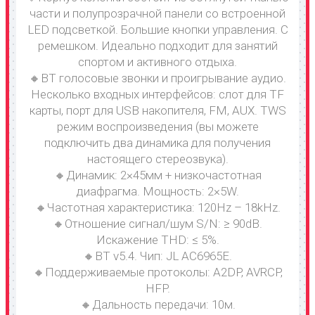
части и полупрозрачной панели со встроенной
LED подсветкой. Большие кнопки управления. С
ремешком. Идеально подходит для занятий
спортом и активного отдыха.
🔸BT голосовые звонки и проигрывание аудио.
Несколько входных интерфейсов: слот для TF
карты, порт для USB накопителя, FM, AUX. TWS
режим воспроизведения (вы можете
подключить два динамика для получения
настоящего стереозвука).
🔸Динамик: 2×45мм + низкочастотная
диафрагма. Мощность: 2×5W.
🔸Частотная характеристика: 120Hz – 18kHz.
🔸Отношение сигнал/шум S/N: ≥ 90dB.
Искажение THD: ≤ 5%.
🔸BT v5.4. Чип: JL AC6965E.
🔸Поддерживаемые протоколы: A2DP, AVRCP,
HFP.
🔸Дальность передачи: 10м.