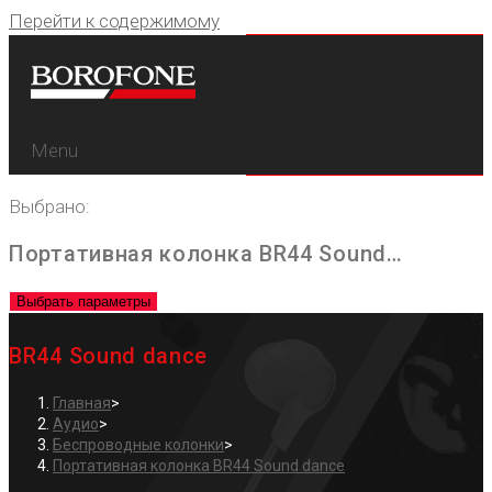
Перейти к содержимому
Menu
Выбрано:
Портативная колонка BR44 Sound…
Выбрать параметры
BR44 Sound dance
Главная
>
Аудио
>
Беспроводные колонки
>
Портативная колонка BR44 Sound dance